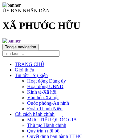
ỦY BAN NHÂN DÂN
XÃ PHƯỚC HỮU
Toggle navigation
TRANG CHỦ
Giới thiệu
Tin tức - Sự kiện
Hoạt động Đảng ủy
Hoạt động UBND
Kinh tế-Xã hội
Văn hóa-Xã hội
Quốc phòng-An ninh
Đoàn Thanh Niên
Cải cách hành chính
MỤC TIÊU QUỐC GIA
Thủ tục Hành chính
Quy trình nội bộ
Quyết định ban hành TTHC