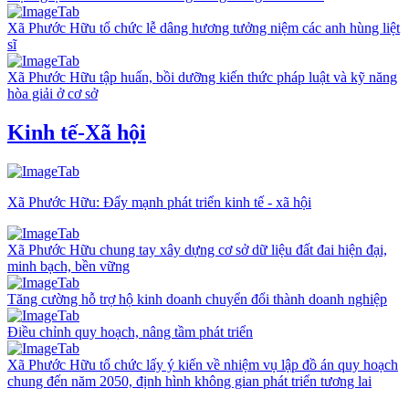
Xã Phước Hữu tổ chức lễ dâng hương tưởng niệm các anh hùng liệt
sĩ
Xã Phước Hữu tập huấn, bồi dưỡng kiến thức pháp luật và kỹ năng
hòa giải ở cơ sở
Kinh tế-Xã hội
Xã Phước Hữu: Đẩy mạnh phát triển kinh tế - xã hội
Xã Phước Hữu chung tay xây dựng cơ sở dữ liệu đất đai hiện đại,
minh bạch, bền vững
Tăng cường hỗ trợ hộ kinh doanh chuyển đổi thành doanh nghiệp
Điều chỉnh quy hoạch, nâng tầm phát triển
Xã Phước Hữu tổ chức lấy ý kiến về nhiệm vụ lập đồ án quy hoạch
chung đến năm 2050, định hình không gian phát triển tương lai