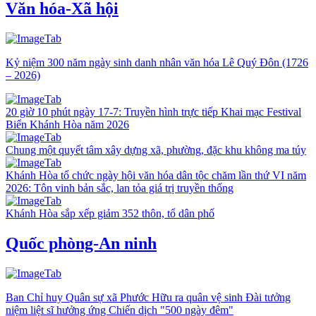
Văn hóa-Xã hội
Kỷ niệm 300 năm ngày sinh danh nhân văn hóa Lê Quý Đôn (1726
– 2026)
20 giờ 10 phút ngày 17-7: Truyền hình trực tiếp Khai mạc Festival
Biển Khánh Hòa năm 2026
Chung một quyết tâm xây dựng xã, phường, đặc khu không ma túy
Khánh Hòa tổ chức ngày hội văn hóa dân tộc chăm lần thứ VI năm
2026: Tôn vinh bản sắc, lan tỏa giá trị truyền thống
Khánh Hòa sắp xếp giảm 352 thôn, tổ dân phố
Quốc phòng-An ninh
Ban Chỉ huy Quân sự xã Phước Hữu ra quân vệ sinh Đài tưởng
niệm liệt sĩ hưởng ứng Chiến dịch "500 ngày đêm"