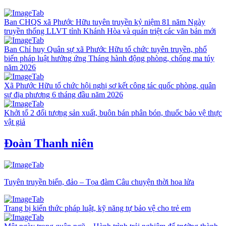
Ban CHQS xã Phước Hữu tuyên truyền kỷ niệm 81 năm Ngày
truyền thống LLVT tỉnh Khánh Hòa và quán triệt các văn bản mới
Ban Chỉ huy Quân sự xã Phước Hữu tổ chức tuyên truyền, phổ
biến pháp luật hưởng ứng Tháng hành động phòng, chống ma túy
năm 2026
Xã Phước Hữu tổ chức hội nghị sơ kết công tác quốc phòng, quân
sự địa phương 6 tháng đầu năm 2026
Khởi tố 2 đối tượng sản xuất, buôn bán phân bón, thuốc bảo vệ thực
vật giả
Đoàn Thanh niên
Tuyên truyền biển, đảo – Tọa đàm Câu chuyện thời hoa lửa
Trang bị kiến thức pháp luật, kỹ năng tự bảo vệ cho trẻ em