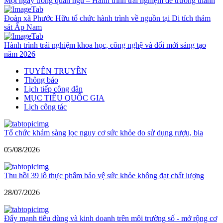
Một ngày trong quân ngũ – Hành trình trải nghiệm để trưởng thành
Đoàn xã Phước Hữu tổ chức hành trình về nguồn tại Di tích thảm
sát Ấp Nam
Hành trình trải nghiệm khoa học, công nghệ và đổi mới sáng tạo
năm 2026
TUYÊN TRUYỀN
Thông báo
Lịch tiếp công dân
MỤC TIÊU QUỐC GIA
Lịch công tác
Tổ chức khám sàng lọc nguy cơ sức khỏe do sử dụng rượu, bia
05/08/2026
Thu hồi 39 lô thực phẩm bảo vệ sức khỏe không đạt chất lượng
28/07/2026
Đẩy mạnh tiêu dùng và kinh doanh trên môi trường số - mở rộng cơ