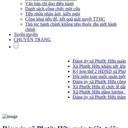
Văn bản chỉ đạo điều hành
Danh sách công chức một cửa
Tiếp nhận phản ánh, kiến nghị
Công khai tiến độ, kết quả giải quyết TTHC
Thủ tục hành chính không phụ thuộc địa giới hành
chính
Tuyên truyền
CHUYÊN TRANG
Đảng ủy xã Phước Hữu quán triệt
Xã Phước Hữu khám sức khỏe địn
Kỳ họp thứ 2 HĐND xã Phước 
Hội nghị toàn quốc quán triệt v
Đảng ủy xã Phước Hữu công bố q
Xã Phước Hữu tổ chức lễ dâng hư
Xã Phước Hữu dâng hương, viếng
Đảng ủy xã Phước Hữu thăm, tặng