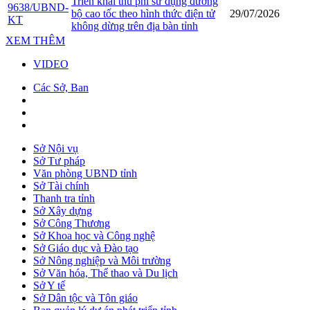
Triển khai thu phí sử dụng đường
9638/UBND-
bộ cao tốc theo hình thức điện tử
29/07/2026
KT
không dừng trên địa bàn tỉnh
XEM THÊM
VIDEO
Các Sở, Ban
Sở Nội vụ
Sở Tư pháp
Văn phòng UBND tỉnh
Sở Tài chính
Thanh tra tỉnh
Sở Xây dựng
Sở Công Thương
Sở Khoa học và Công nghệ
Sở Giáo dục và Đào tạo
Sở Nông nghiệp và Môi trường
Sở Văn hóa, Thể thao và Du lịch
Sở Y tế
Sở Dân tộc và Tôn giáo