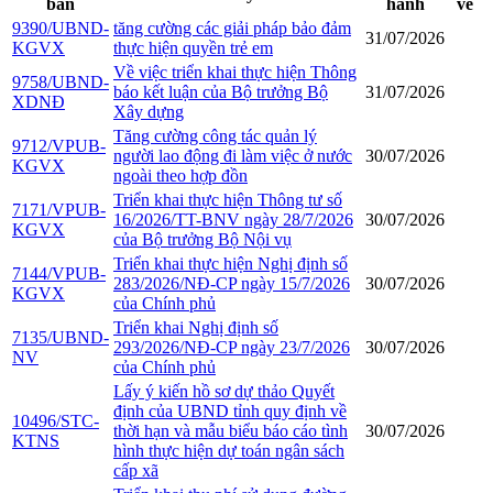
bản
hành
về
9390/UBND-
tăng cường các giải pháp bảo đảm
31/07/2026
KGVX
thực hiện quyền trẻ em
Về việc triển khai thực hiện Thông
9758/UBND-
báo kết luận của Bộ trưởng Bộ
31/07/2026
XDNĐ
Xây dựng
Tăng cường công tác quản lý
9712/VPUB-
người lao động đi làm việc ở nước
30/07/2026
KGVX
ngoài theo hợp đồn
Triển khai thực hiện Thông tư số
7171/VPUB-
16/2026/TT-BNV ngày 28/7/2026
30/07/2026
KGVX
của Bộ trưởng Bộ Nội vụ
Triển khai thực hiện Nghị định số
7144/VPUB-
283/2026/NĐ-CP ngày 15/7/2026
30/07/2026
KGVX
của Chính phủ
Triển khai Nghị định số
7135/UBND-
293/2026/NĐ-CP ngày 23/7/2026
30/07/2026
NV
của Chính phủ
Lấy ý kiến hồ sơ dự thảo Quyết
định của UBND tỉnh quy định về
10496/STC-
thời hạn và mẫu biểu báo cáo tình
30/07/2026
KTNS
hình thực hiện dự toán ngân sách
cấp xã