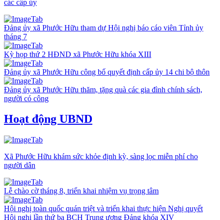
các cấp ủy
Đảng ủy xã Phước Hữu tham dự Hội nghị báo cáo viên Tỉnh ủy
tháng 7
Kỳ họp thứ 2 HĐND xã Phước Hữu khóa XIII
Đảng ủy xã Phước Hữu công bố quyết định cấp ủy 14 chi bộ thôn
Đảng ủy xã Phước Hữu thăm, tặng quà các gia đình chính sách,
người có công
Hoạt động UBND
Xã Phước Hữu khám sức khỏe định kỳ, sàng lọc miễn phí cho
người dân
Lễ chào cờ tháng 8, triển khai nhiệm vụ trọng tâm
Hội nghị toàn quốc quán triệt và triển khai thực hiện Nghị quyết
Hội nghị lần thứ ba BCH Trung ương Đảng khóa XIV