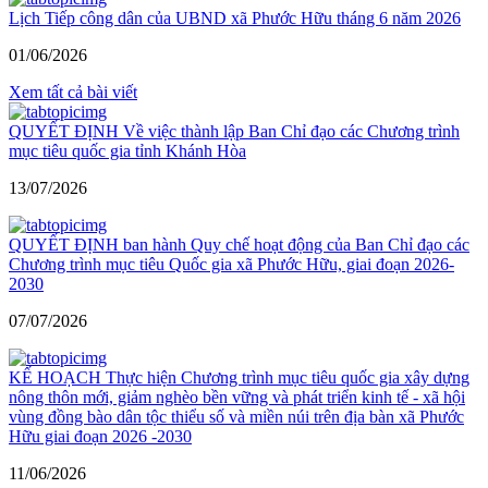
Lịch Tiếp công dân của UBND xã Phước Hữu tháng 6 năm 2026
01/06/2026
Xem tất cả bài viết
QUYẾT ĐỊNH Về việc thành lập Ban Chỉ đạo các Chương trình
mục tiêu quốc gia tỉnh Khánh Hòa
13/07/2026
QUYẾT ĐỊNH ban hành Quy chế hoạt động của Ban Chỉ đạo các
Chương trình mục tiêu Quốc gia xã Phước Hữu, giai đoạn 2026-
2030
07/07/2026
KẾ HOẠCH Thực hiện Chương trình mục tiêu quốc gia xây dựng
nông thôn mới, giảm nghèo bền vững và phát triển kinh tế - xã hội
vùng đồng bào dân tộc thiểu số và miền núi trên địa bàn xã Phước
Hữu giai đoạn 2026 -2030
11/06/2026