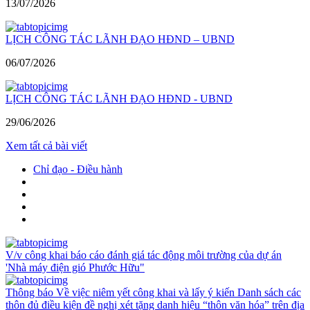
13/07/2026
LỊCH CÔNG TÁC LÃNH ĐẠO HĐND – UBND
06/07/2026
LỊCH CÔNG TÁC LÃNH ĐẠO HĐND - UBND
29/06/2026
Xem tất cả bài viết
Chỉ đạo - Điều hành
V/v công khai báo cáo đánh giá tác động môi trường của dự án
'Nhà máy điện gió Phước Hữu"
Thông báo Về việc niêm yết công khai và lấy ý kiến Danh sách các
thôn đủ điều kiện đề nghị xét tặng danh hiệu “thôn văn hóa” trên địa